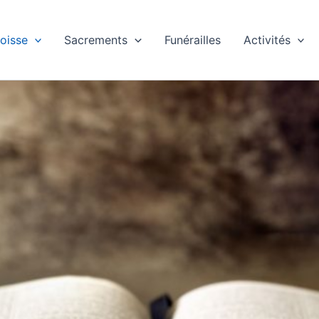
oisse
Sacrements
Funérailles
Activités